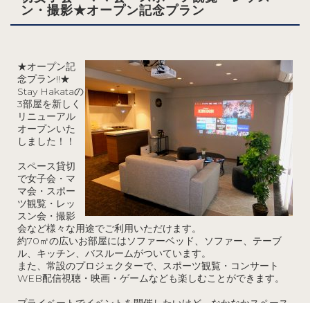
ン・撮影★オープン記念プラン
★
オープン記
念プラン!!★
Stay Hakataの
3部屋を新しく
リニューアル
オープンいた
しました！！
スペース貸切
で女子会・マ
マ会・スポー
ツ観覧・レッ
スン会・撮影
会など様々な用途でご利用いただけます。
約70㎡の広いお部屋にはソファーベッド、ソファー、テーブ
ル、キッチン、バスルームがついています。
また、常設のプロジェクターで、スポーツ観覧・コンサート
WEB配信視聴・映画・ゲームなども楽しむことができます。
プライベートでイベントを開催したいけど、なかなかスペース